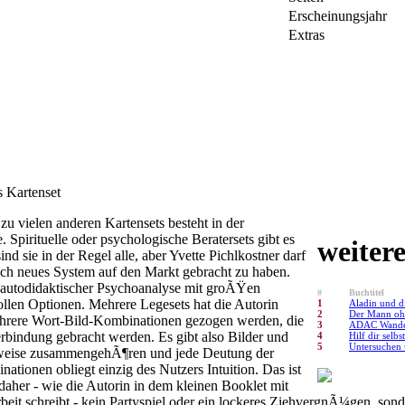
Erscheinungsjahr
Extras
es Kartenset
u vielen anderen Kartensets besteht in der
Spirituelle oder psychologische Beratersets gibt es
weiter
nd sie in der Regel alle, aber Yvette Pichlkostner darf
ch neues System auf den Markt gebracht zu haben.
rm autodidaktischer Psychoanalyse mit groÃŸen
#
Buchtitel
llen Optionen. Mehrere Legesets hat die Autorin
1
Aladin und 
2
Der Mann oh
ehrere Wort-Bild-Kombinationen gezogen werden, die
3
ADAC Wande
erbindung gebracht werden. Es gibt also Bilder und
4
Hilf dir selbs
5
Untersuchen 
sweise zusammengehÃ¶ren und jede Deutung der
nationen obliegt einzig des Nutzers Intuition. Das ist
aher - wie die Autorin in dem kleinen Booklet mit
eit schreibt - kein Partyspiel oder ein lockeres ZiehvergnÃ¼gen, sonde