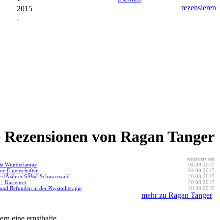
rezensieren
2015
-
e Rezensionen von Ragan Tanger
rezensiert seit
die Wunderlampe
04.09.2015
ne Eigenschaften
04.09.2015
rfÃ¼hrer SÃ¼d-Schwarzwald
20.08.2015
t - Kartenset
20.08.2015
und Befunden in der Physiotherapie
20.08.2015
mehr zu Ragan Tanger
rn eine ernsthafte