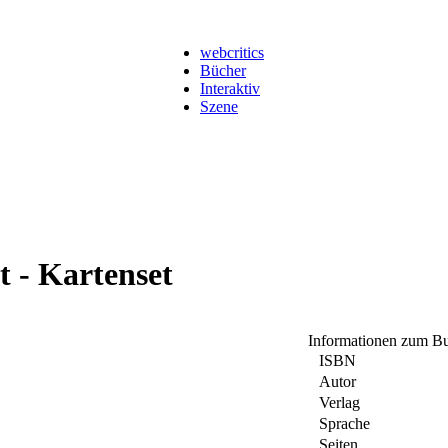
webcritics
Bücher
Interaktiv
Szene
st - Kartenset
Informationen zum B
ISBN
Autor
Verlag
Sprache
Seiten