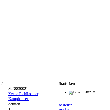
uch
Statistiken
3958830021
17528 Aufrufe
Yvette Pichlkostner
Kamphausen
deutsch
bestellen
1
merken