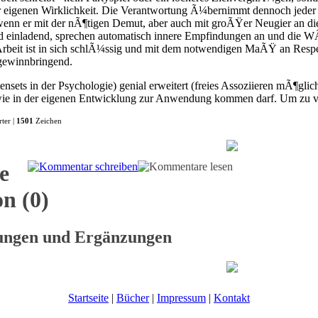
r eigenen Wirklichkeit. Die Verantwortung Ã¼bernimmt dennoch jeder 
 wenn er mit der nÃ¶tigen Demut, aber auch mit groÃŸer Neugier an di
d einladend, sprechen automatisch innere Empfindungen an und die WÃ
rbeit ist in sich schlÃ¼ssig und mit dem notwendigen MaÃŸ an Respek
 gewinnbringend.
ensets in der Psychologie) genial erweitert (freies Assoziieren mÃ¶glic
s wie in der eigenen Entwicklung zur Anwendung kommen darf. Um zu 
ter |
1501
Zeichen
e
n (0)
gungen und Ergänzungen
Startseite
|
Bücher
|
Impressum
|
Kontakt