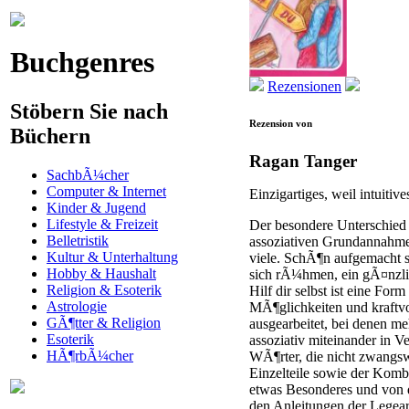
Buchgenres
Rezensionen
Stöbern Sie nach
Rezension von
Büchern
Ragan Tanger
SachbÃ¼cher
Computer & Internet
Einzigartiges, weil intuitiv
Kinder & Jugend
Lifestyle & Freizeit
Der besondere Unterschied z
Belletristik
assoziativen Grundannahme. 
Kultur & Unterhaltung
viele. SchÃ¶n aufgemacht si
Hobby & Haushalt
sich rÃ¼hmen, ein gÃ¤nzli
Religion & Esoterik
Hilf dir selbst ist eine Fo
Astrologie
MÃ¶glichkeiten und kraftvo
GÃ¶tter & Religion
ausgearbeitet, bei denen m
Esoterik
assoziativ miteinander in V
HÃ¶rbÃ¼cher
WÃ¶rter, die nicht zwang
Einzelteile sowie der Kombi
etwas Besonderes und von d
den Anleitungen der Legearb