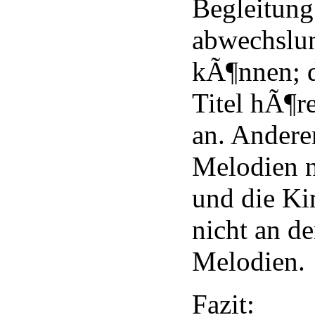
Begleitung
abwechslun
kÃ¶nnen; d
Titel hÃ¶r
an. Anderer
Melodien n
und die Ki
nicht an d
Melodien.
Fazit: