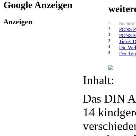
Google Anzeigen
weiter
Anzeigen
#
Buchtite
1
PONS Po
2
PONS Mi
3
Tiere: 
4
Die Wel
5
Der Tep
Inhalt:
Das DIN A
14 kindger
verschiede