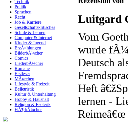
Rezension von
Technik
Politik
Sprachen
Luitgard 
Recht
Job & Karriere
Gesellschaftskritisches
Schule & Lernen
Vom Goethe
Computer & Internet
Kinder & Jugend
wurde fÃ¼r
ErzÃ¤hlungen
BilderbÃ¼cher
Comics
Deutsch al
LiederbÃ¼cher
Romane
Fremdsprac
Erstleser
MÃ¤rchen
Lifestyle & Freizeit
Heft â€žSp
Belletristik
Kultur & Unterhaltung
lernen - L
Hobby & Haushalt
Religion & Esoterik
HÃ¶rbÃ¼cher
Reimeâ€œ e