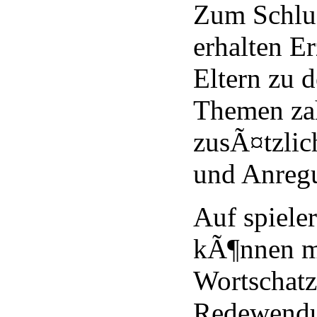
Zum Schlus
erhalten E
Eltern zu 
Themen za
zusÃ¤tzlic
und Anreg
Auf spiele
kÃ¶nnen m
Wortschatz
Redewendu