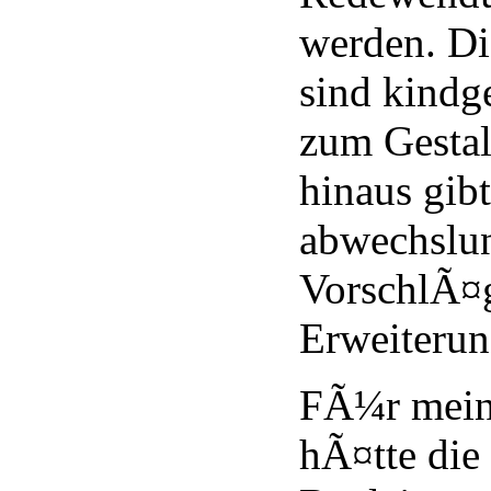
werden. D
sind kindg
zum Gestal
hinaus gibt
abwechslun
VorschlÃ¤
Erweiterun
FÃ¼r mein
hÃ¤tte die