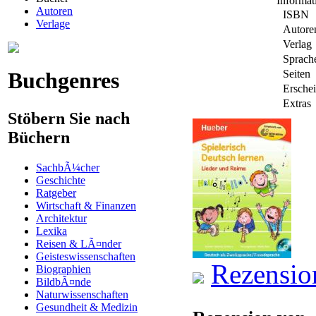
Informa
Autoren
ISBN
Verlage
Autore
Verlag
Sprach
Buchgenres
Seiten
Ersche
Extras
Stöbern Sie nach
Büchern
SachbÃ¼cher
Geschichte
Ratgeber
Wirtschaft & Finanzen
Architektur
Lexika
Reisen & LÃ¤nder
Geisteswissenschaften
Rezensio
Biographien
BildbÃ¤nde
Naturwissenschaften
Gesundheit & Medizin