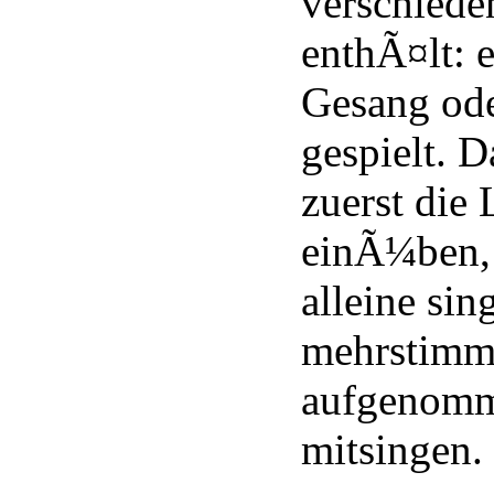
verschiede
enthÃ¤lt: 
Gesang ode
gespielt. 
zuerst die
einÃ¼ben, 
alleine sin
mehrstimm
aufgenomm
mitsingen.