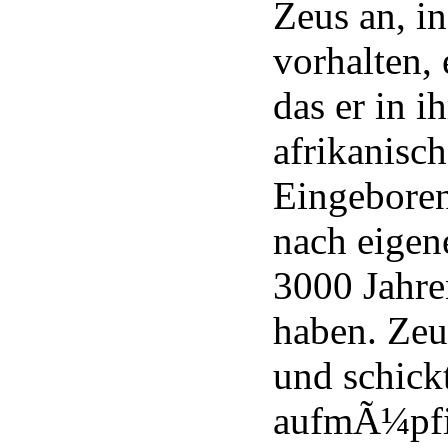
Zeus an, i
vorhalten, 
das er in i
afrikanisc
Eingebore
nach eige
3000 Jahre
haben. Zeu
und schick
aufmÃ¼pfi