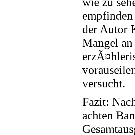
wie zu seh
empfinden
der Autor 
Mangel an
erzÃ¤hler
vorauseile
versucht.
Fazit: Na
achten Band
Gesamtausg