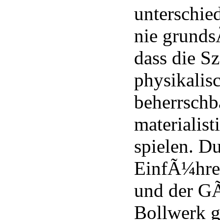
unterschie
nie grunds
dass die Sz
physikalis
beherrschb
materialist
spielen. D
EinfÃ¼hre
und der GÃ¶
Bollwerk g