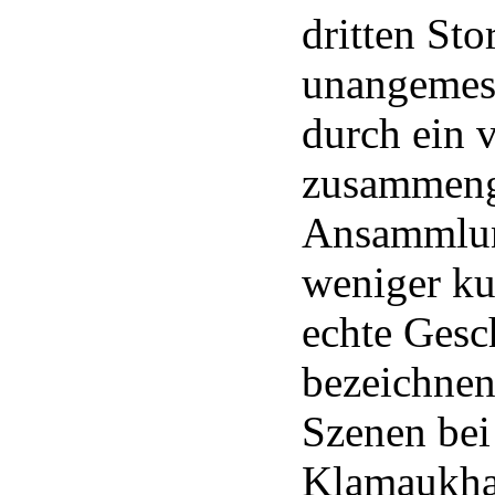
dritten St
unangemess
durch ein 
zusammeng
Ansammlun
weniger ku
echte Gesc
bezeichnen,
Szenen bei 
Klamaukhaf