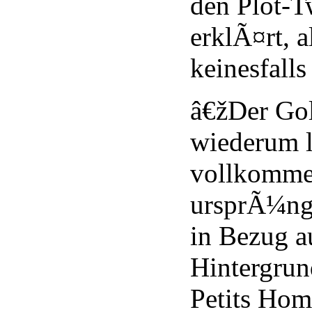
den Plot-T
erklÃ¤rt, a
keinesfalls
â€žDer Go
wiederum l
vollkomme
ursprÃ¼ng
in Bezug a
Hintergrun
Petits Ho