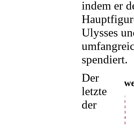
indem er d
Hauptfigur
Ulysses un
umfangreic
spendiert.
Der
we
letzte
#
der
1
2
3
4
5