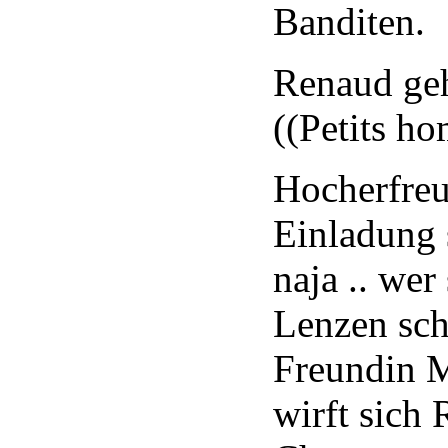
Banditen.
Renaud geh
((Petits h
Hocherfreut
Einladung 
naja .. wer
Lenzen sch
Freundin M
wirft sich 