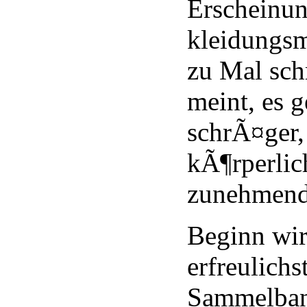
Erscheinun
kleidungs
zu Mal schr
meint, es g
schrÃ¤ger,
kÃ¶rperlic
zunehmend
Beginn wir
erfreulichs
Sammelban