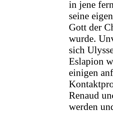
in jene fer
seine eige
Gott der C
wurde. Unv
sich Ulyss
Eslapion w
einigen an
Kontaktpr
Renaud un
werden und