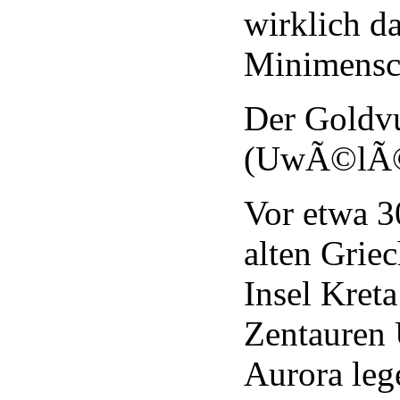
wirklich d
Minimensc
Der Goldv
(UwÃ©lÃ©
Vor etwa 3
alten Griec
Insel Kreta
Zentauren 
Aurora leg