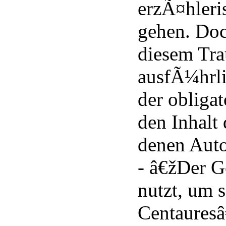
erzÃ¤hleri
gehen. Doc
diesem Tra
ausfÃ¼hrl
der obligat
den Inhalt 
denen Auto
- â€žDer G
nutzt, um 
Centaures