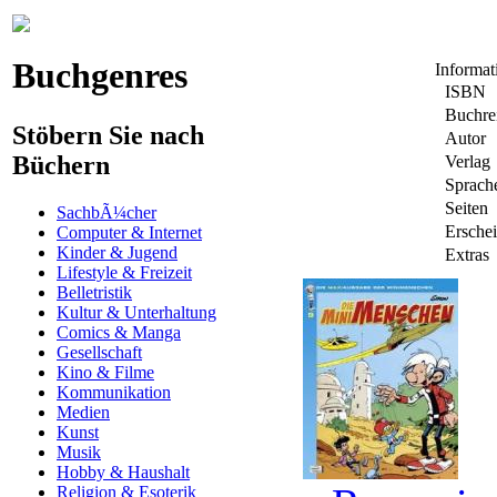
Buchgenres
Informa
ISBN
Buchre
Stöbern Sie nach
Autor
Büchern
Verlag
Sprach
Seiten
SachbÃ¼cher
Ersche
Computer & Internet
Kinder & Jugend
Extras
Lifestyle & Freizeit
Belletristik
Kultur & Unterhaltung
Comics & Manga
Gesellschaft
Kino & Filme
Kommunikation
Medien
Kunst
Musik
Hobby & Haushalt
Religion & Esoterik