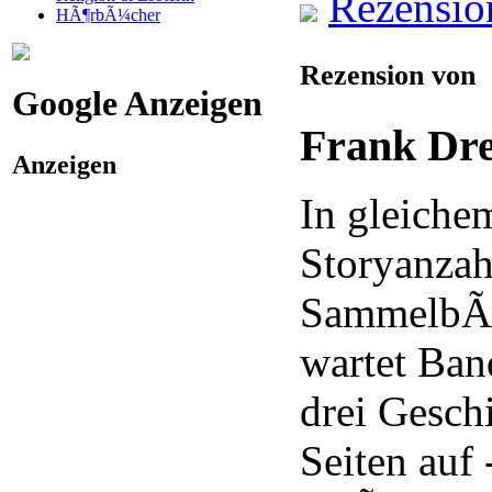
Rezensio
HÃ¶rbÃ¼cher
Rezension von
Google Anzeigen
Frank Dr
Anzeigen
In gleich
Storyanza
SammelbÃ¤
wartet Ban
drei Gesch
Seiten auf 