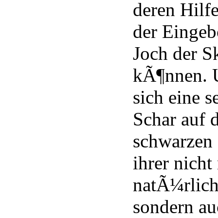
deren Hilfe
der Eingeb
Joch der S
kÃ¶nnen. 
sich eine s
Schar auf 
schwarzen 
ihrer nicht
natÃ¼rlich
sondern au