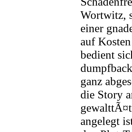
Schadenfre
Wortwitz, 
einer gnad
auf Kosten
bedient si
dumpfbacki
ganz abges
die Story a
gewalttÃ¤t
angelegt is