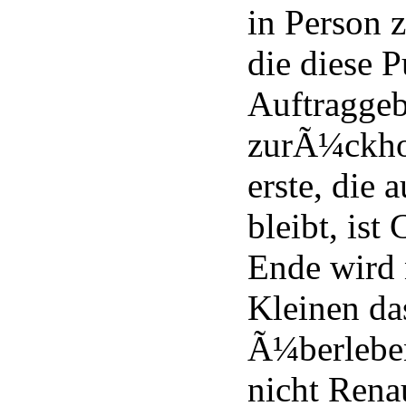
in Person 
die diese 
Auftraggeb
zurÃ¼ckhol
erste, die 
bleibt, ist
Ende wird 
Kleinen da
Ã¼berleben
nicht Renau