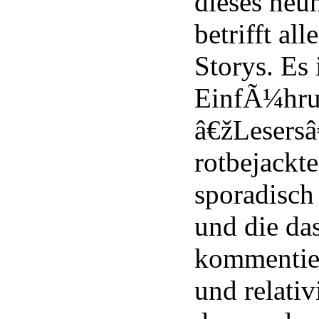
dieses neu
betrifft all
Storys. Es 
EinfÃ¼hru
â€žLesersâ
rotbejackte
sporadisch 
und die da
kommentiert
und relati