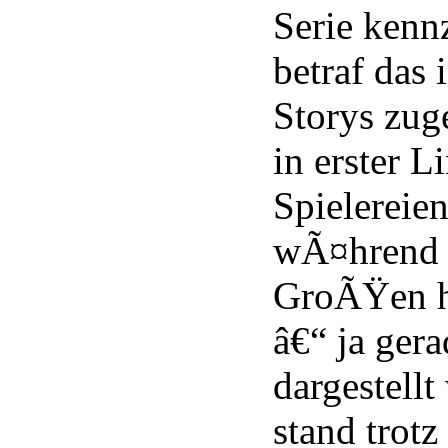
Serie kenn
betraf das 
Storys zu
in erster L
Spielereien
wÃ¤hrend d
GroÃŸen h
â€“ ja ger
dargestellt
stand trotz 