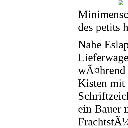
Minimensc
des petits
Nahe Eslapi
Lieferwag
wÃ¤hrend s
Kisten mit
Schriftzei
ein Bauer 
FrachtstÃ