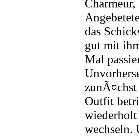
Charmeur, 
Angebetete
das Schicks
gut mit ih
Mal passie
Unvorherse
zunÃ¤chst 
Outfit betr
wiederholt
wechseln. 