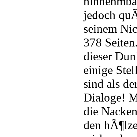
hinnehmba
jedoch quÃ
seinem Ni
378 Seiten.
dieser Dunk
einige Stel
sind als de
Dialoge! M
die Nacken
den hÃ¶lze