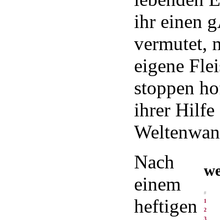
ihr einen 
vermutet, 
eigene Fle
stoppen ho
ihrer Hilfe
Weltenwand
Nach
we
einem
#
heftigen
1
2
3