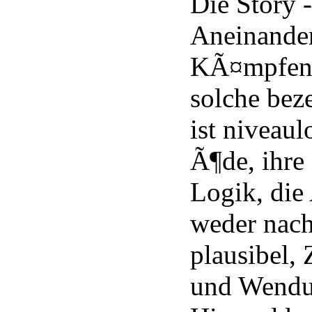
Die Story 
Aneinande
KÃ¤mpfen 
solche bez
ist niveaul
Ã¶de, ihre 
Logik, die
weder nach
plausibel,
und Wendu