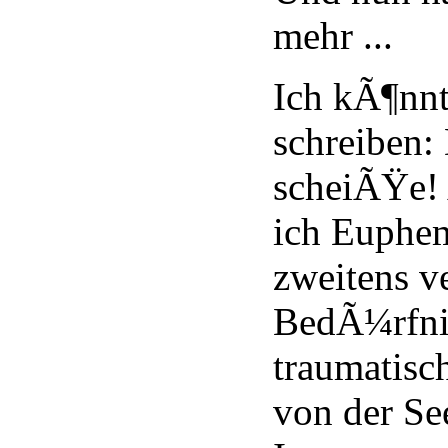
mehr ...
Ich kÃ¶nnte
schreiben:
scheiÃŸe! 
ich Euphe
zweitens v
BedÃ¼rfnis
traumatisc
von der Se