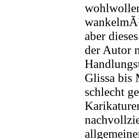
wohlwollen
wankelmÃ¼
aber diese
der Autor n
Handlungs
Glissa bis
schlecht g
Karikature
nachvollzi
allgemeinen