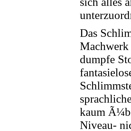
sich alles 
unterzuord
Das Schli
Machwerk i
dumpfe Sto
fantasielos
Schlimmste 
sprachliche
kaum Ã¼be
Niveau- ni