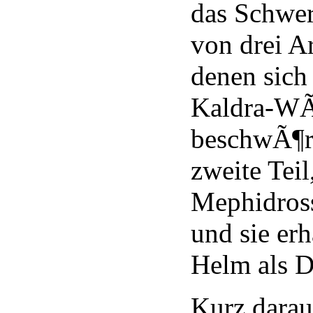
das Schwert
von drei Ar
denen sich
Kaldra-WÃ
beschwÃ¶re
zweite Teil
Mephidross
und sie erh
Helm als D
Kurz darau