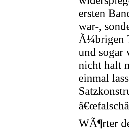
widerspieg
ersten Ban
war-, sond
Ã¼brigen T
und sogar 
nicht halt 
einmal la
Satzkonstr
â€œfalschâ
WÃ¶rter de