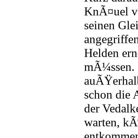
KnÃ¤uel v
seinen Gle
angegriffen
Helden ern
mÃ¼ssen. 
auÃŸerhal
schon die 
der Vedalke
warten, kÃ
entkommen