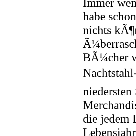
Immer wen
habe schon
nichts kÃ¶
Ã¼berrasc
BÃ¼cher 
Nachtstahl
niedersten
Merchandis
die jedem L
Lebensjahr 