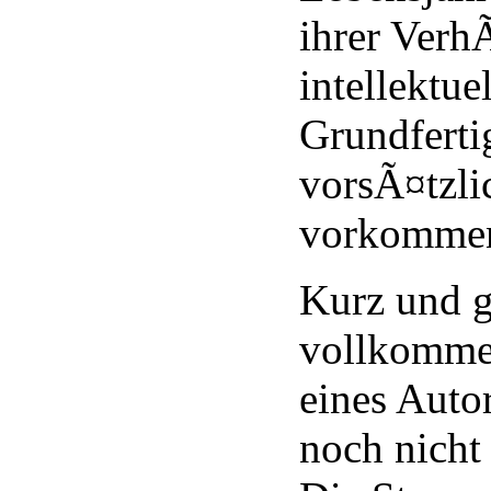
ihrer Ver
intellektuel
Grundferti
vorsÃ¤tzli
vorkomme
Kurz und g
vollkomme
eines Autor
noch nicht