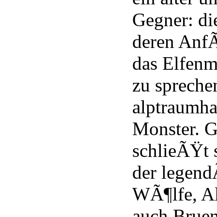
Gegner: di
deren AnfÃ
das Elfenm
zu sprechen
alptraumhaf
Monster. 
schlieÃŸt 
der legend
WÃ¶lfe, Al
auch Brue