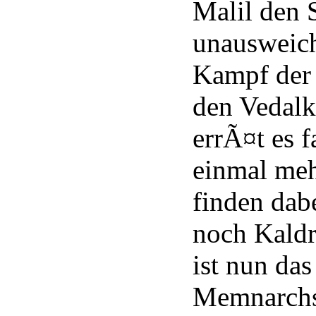
Malil den 
unausweich
Kampf der
den Vedal
errÃ¤t es f
einmal meh
finden dab
noch Kaldra
ist nun da
Memnarchs,