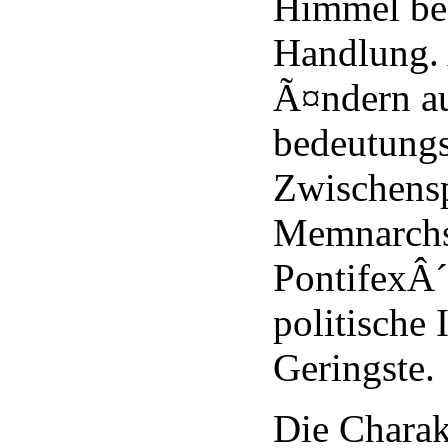
Himmel be
Handlung. 
Ã¤ndern au
bedeutung
Zwischensp
Memnarchs
PontifexÂ´
politische 
Geringste.
Die Charakt