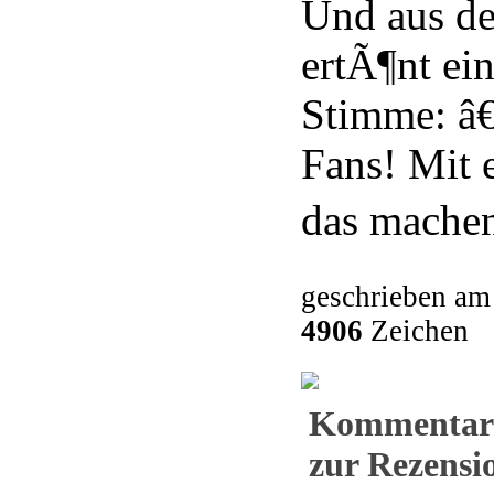
Und aus d
ertÃ¶nt ei
Stimme: â€
Fans! Mit 
das machen
geschrieben am
4906
Zeichen
Kommentar
zur Rezensio