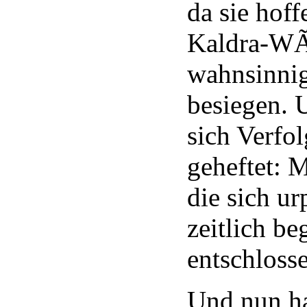
da sie hoff
Kaldra-WÃ
wahnsinni
besiegen. 
sich Verfol
geheftet: M
die sich ur
zeitlich be
entschloss
Und nun ha