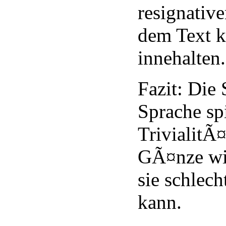
resignati
dem Text 
innehalten.
Fazit: Die 
Sprache spi
TrivialitÃ¤
GÃ¤nze wid
sie schlech
kann.