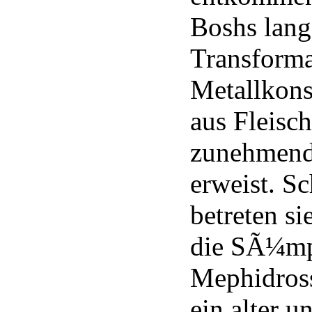
Boshs lan
Transforma
Metallkons
aus Fleisc
zunehmend
erweist. S
betreten si
die SÃ¼mp
Mephidross
ein alter u