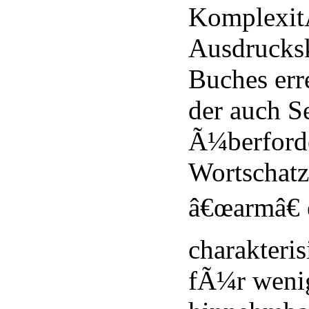
Komplexit
Ausdrucksk
Buches err
der auch S
Ã¼berforde
Wortschatz
â€œarmâ€
charakteris
fÃ¼r weni