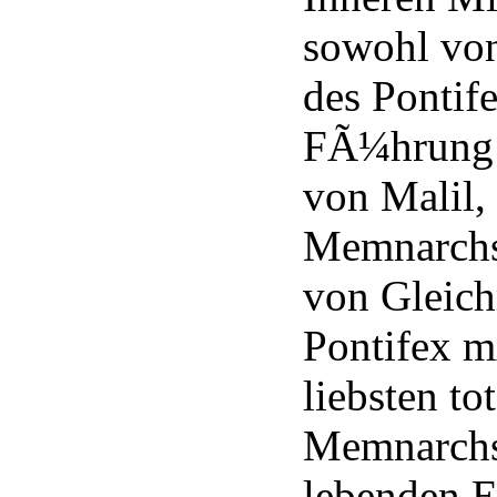
sowohl vo
des Pontife
FÃ¼hrung 
von Malil,
Memnarchs
von Gleich
Pontifex m
liebsten t
Memnarchs 
lebenden El