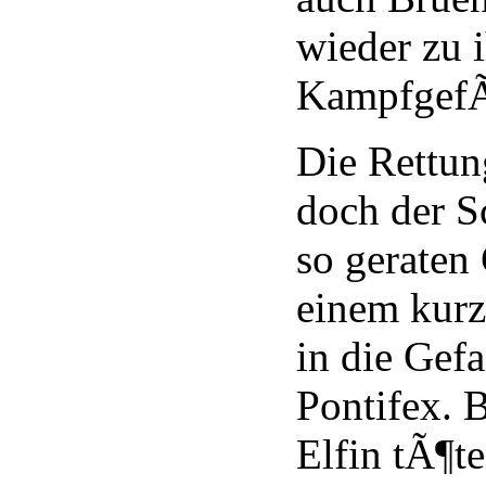
wieder zu 
KampfgefÃ
Die Rettun
doch der S
so geraten
einem kur
in die Gef
Pontifex. B
Elfin tÃ¶te