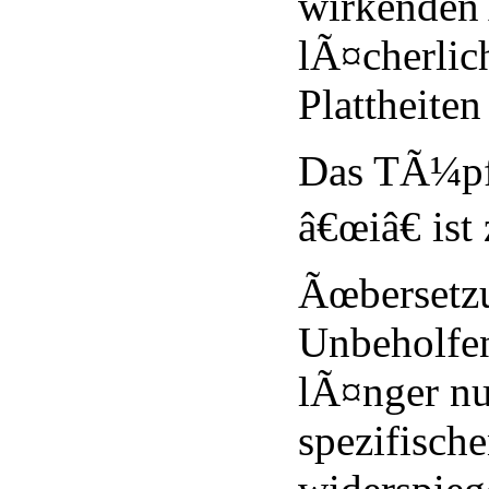
wirkenden
lÃ¤cherlic
Plattheiten
Das TÃ¼pf
â€œiâ€ ist
Ãœbersetz
Unbeholfen
lÃ¤nger nu
spezifisch