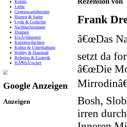
Rezension von
Krimis
Liebe
Gegenwartsliteratur
Frank Dr
Humor & Satire
Lyrik & Gedichte
Sachbuchromane
Dramen
â€œDas Nac
ErzÃ¤hlungen
Kurzgeschichten
Kultur & Unterhaltung
setzt da fo
Hobby & Haushalt
Religion & Esoterik
HÃ¶rbÃ¼cher
â€œDie M
Mirrodinâ€
Google Anzeigen
Bosh, Slo
Anzeigen
irren durc
Inneren Mi