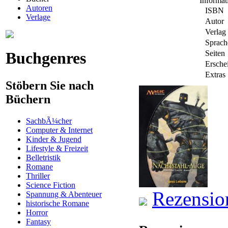
Informa
Autoren
ISBN
Verlage
Autor
Verlag
Sprach
Buchgenres
Seiten
Ersche
Extras
Stöbern Sie nach
Büchern
SachbÃ¼cher
Computer & Internet
Kinder & Jugend
Lifestyle & Freizeit
Belletristik
Romane
Thriller
Science Fiction
Rezensio
Spannung & Abenteuer
historische Romane
Horror
Fantasy