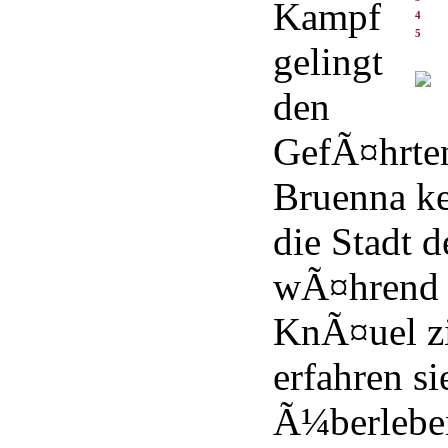
Kampf
4
5
gelingt
den
GefÃ¤hrten
Bruenna ke
die Stadt 
wÃ¤hrend 
KnÃ¤uel zi
erfahren s
Ã¼berleben