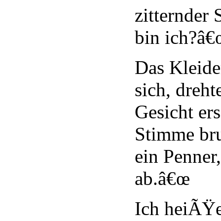
zitternder
bin ich?â€
Das Kleid
sich, dreht
Gesicht ers
Stimme br
ein Penner
ab.â€œ
Ich heiÃŸ