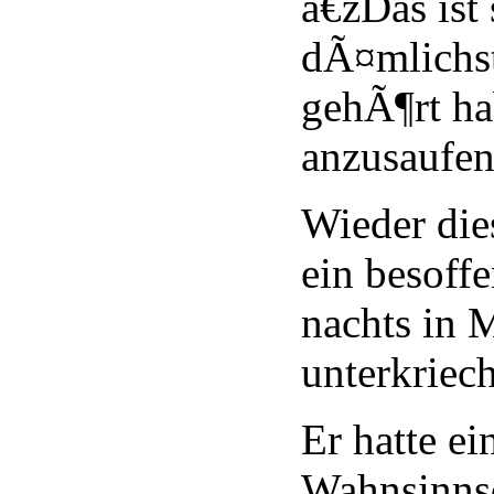
â€žDas ist
dÃ¤mlichst
gehÃ¶rt ha
anzusaufe
Wieder die
ein besoffe
nachts in
unterkriech
Er hatte ei
Wahnsinnsd