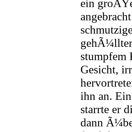
ein groÃŸe
angebracht
schmutzige
gehÃ¼llter
stumpfem H
Gesicht, i
hervortret
ihn an. Ei
starrte er 
dann Ã¼be