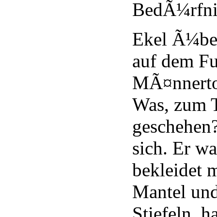
BedÃ¼rfnis
Ekel Ã¼ber
auf dem F
MÃ¤nnertoi
Was, zum T
geschehen?
sich. Er w
bekleidet m
Mantel un
Stiefeln, h