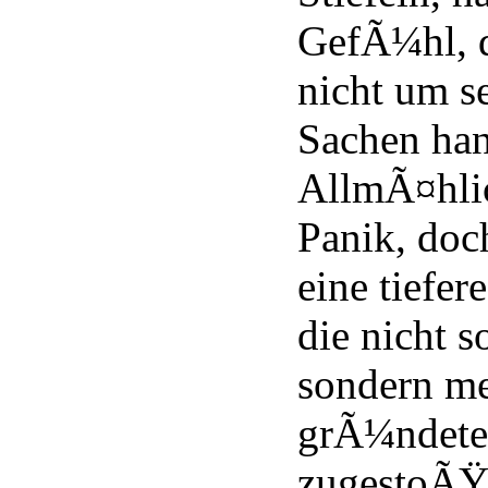
GefÃ¼hl, d
nicht um s
Sachen han
AllmÃ¤hlic
Panik, doch
eine tiefer
die nicht s
sondern me
grÃ¼ndete
zugestoÃŸe