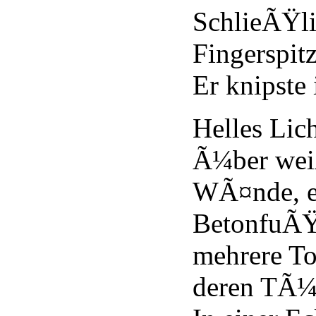
SchlieÃŸli
Fingerspitz
Er knipste 
Helles Lich
Ã¼ber wei
WÃ¤nde, e
BetonfuÃŸ
mehrere To
deren TÃ¼r