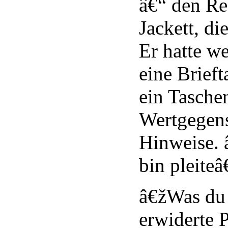
â€“ den Re
Jackett, di
Er hatte w
eine Brieft
ein Tasche
Wertgegens
Hinweise. 
bin pleiteâ
â€žWas du 
erwiderte P