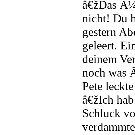
â€žDas Ã¼
nicht! Du h
gestern Abe
geleert. E
deinem Ve
noch was Ã
Pete leckte
â€žIch hab
Schluck v
verdammte