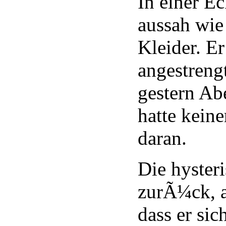
In einer Ec
aussah wie
Kleider. Er
angestreng
gestern Ab
hatte keine
daran.
Die hyster
zurÃ¼ck, a
dass er sic