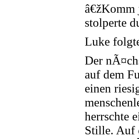
â€žKomm j
stolperte 
Luke folgt
Der nÃ¤chs
auf dem Fu
einen riesi
menschenle
herrschte 
Stille. Au