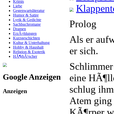
Krimis
Klappent
Liebe
Gegenwartsliteratur
Humor & Satire
Lyrik & Gedichte
Prolog
Sachbuchromane
Dramen
ErzÃ¤hlungen
Als er auf
Kurzgeschichten
Kultur & Unterhaltung
Hobby & Haushalt
er sich.
Religion & Esoterik
HÃ¶rbÃ¼cher
Schlimmer 
Google Anzeigen
eine HÃ¶ll
schlug ihm
Anzeigen
Atem ging 
KÃ¶rper w