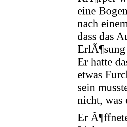
eine Bogen
nach einem
dass das A
ErlÃ¶sung 
Er hatte d
etwas Furc
sein musst
nicht, was 
Er Ã¶ffnet