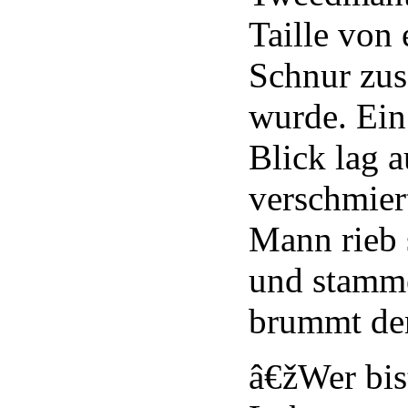
Taille von
Schnur zu
wurde. Ein
Blick lag 
verschmier
Mann rieb 
und stamme
brummt de
â€žWer bis