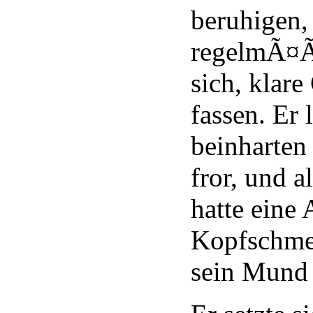
beruhigen,
regelmÃ¤
sich, klar
fassen. Er 
beinharten
fror, und a
hatte eine 
Kopfschme
sein Mund 