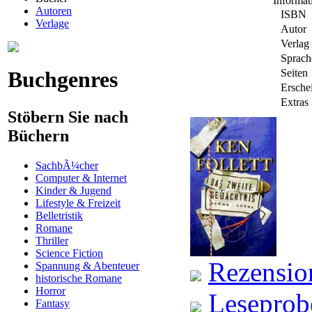
Informa
Autoren
ISBN
Verlage
Autor
Verlag
Sprach
Buchgenres
Seiten
Ersche
Extras
Stöbern Sie nach
Büchern
SachbÃ¼cher
Computer & Internet
Kinder & Jugend
Lifestyle & Freizeit
Belletristik
Romane
Thriller
Science Fiction
Rezensio
Spannung & Abenteuer
historische Romane
Horror
Leseprob
Fantasy