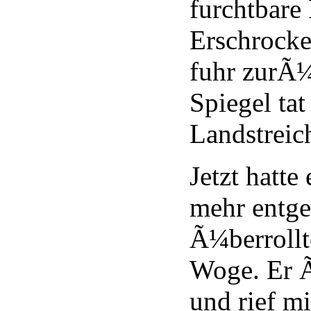
furchtbare
Erschrocke
fuhr zurÃ
Spiegel tat
Landstreich
Jetzt hatte
mehr entge
Ã¼berrollt
Woge. Er 
und rief mi