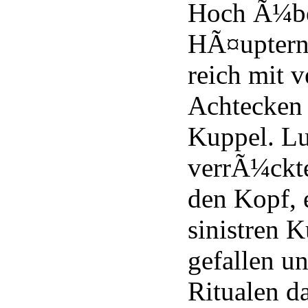
Hoch Ã¼be
HÃ¤uptern 
reich mit 
Achtecken
Kuppel. Lu
verrÃ¼ckt
den Kopf, 
sinistren 
gefallen u
Ritualen d