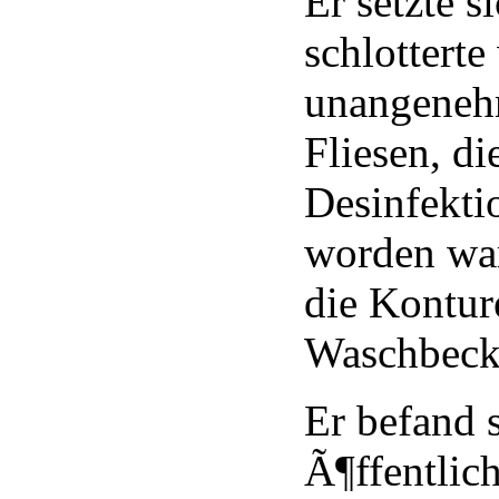
Er setzte s
schlotterte
unangeneh
Fliesen, di
Desinfektio
worden war
die Kontur
Waschbeck
Er befand s
Ã¶ffentlic