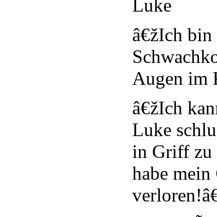
Luke
â€žIch bin 
Schwachkop
Augen im 
â€žIch kan
Luke schlu
in Griff z
habe mein
verloren!â