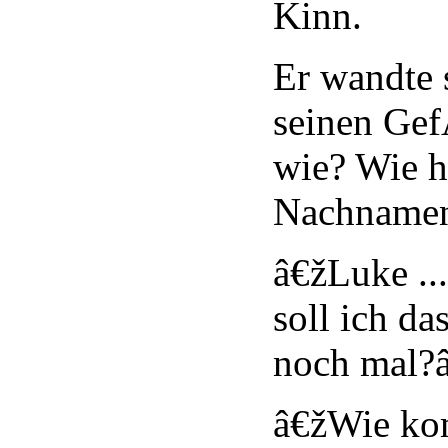
Kinn.
Er wandte 
seinen Gef
wie? Wie h
Nachname
â€žLuke ..
soll ich d
noch mal?
â€žWie kom