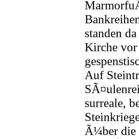
MarmorfuÃ
Bankreihe
standen da 
Kirche vor
gespenstis
Auf Stein
SÃ¤ulenrei
surreale, b
Steinkrieg
Ã¼ber die 