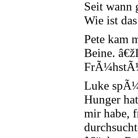
Seit wann 
Wie ist da
Pete kam 
Beine. â€ž
FrÃ¼hstÃ¼
Luke spÃ¼r
Hunger hat
mir habe, f
durchsucht