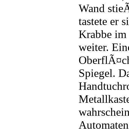
Wand stieÃ
tastete er 
Krabbe im
weiter. Ein
OberflÃ¤ch
Spiegel. D
Handtuchro
Metallkast
wahrschein
Automaten 