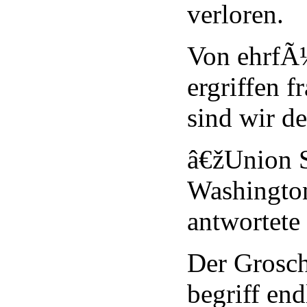
verloren.
Von ehrfÃ
ergriffen f
sind wir d
â€žUnion S
Washington
antwortete 
Der Grosch
begriff end