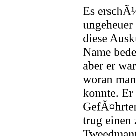
Es erschÃ¼
ungeheuer 
diese Ausk
Name bedeu
aber er wa
woran man 
konnte. Er 
GefÃ¤hrte
trug einen 
Tweedmante