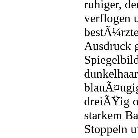
ruhiger, de
verflogen 
bestÃ¼rzte
Ausdruck 
Spiegelbild
dunkelhaar
blauÃ¤ugi
dreiÃŸig o
starkem Ba
Stoppeln u