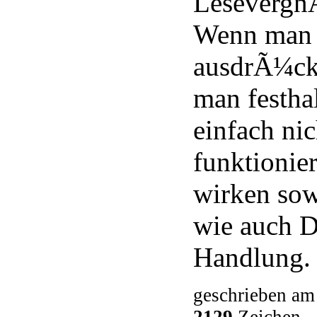
LesevergnÃ
Wenn man e
ausdrÃ¼ck
man festha
einfach ni
funktionier
wirken sow
wie auch D
Handlung.
geschrieben am