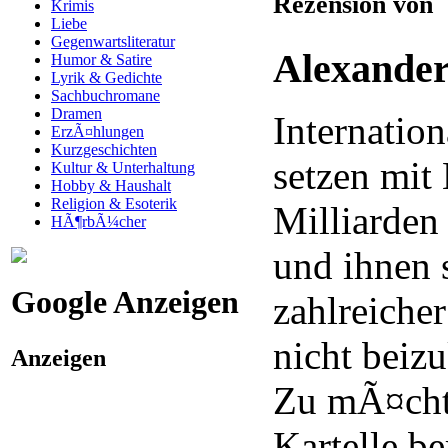
Rezension von
Krimis
Liebe
Gegenwartsliteratur
Alexander
Humor & Satire
Lyrik & Gedichte
Sachbuchromane
Dramen
Internatio
ErzÃ¤hlungen
Kurzgeschichten
setzen mit
Kultur & Unterhaltung
Hobby & Haushalt
Religion & Esoterik
Milliarden
HÃ¶rbÃ¼cher
und ihnen s
Google Anzeigen
zahlreicher
nicht beiz
Anzeigen
Zu mÃ¤chti
Kartelle ber