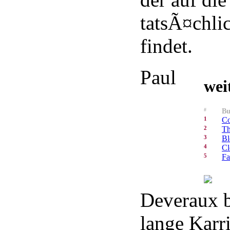
tatsÃ¤chli
findet.
Paul
wei
#
Bu
1
Co
2
Th
3
Bl
4
Cl
5
Fa
Deveraux b
lange Karri