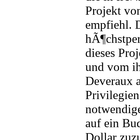
Projekt von
empfiehl. 
hÃ¶chstper
dieses Proj
und vom i
Deveraux a
Privilegien
notwendig
auf ein Bu
Dollar zuz