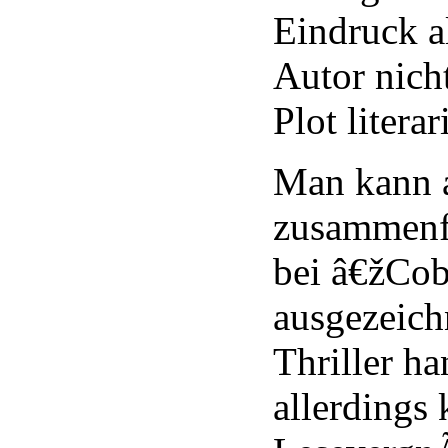
Eindruck a
Autor nicht
Plot litera
Man kann a
zusammenfa
bei â€žCo
ausgezeich
Thriller ha
allerdings