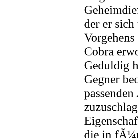
Geheimdien
der er sich
Vorgehens
Cobra erwo
Geduldig ha
Gegner beo
passenden
zuzuschlag
Eigenschaft
die in fÃ¼