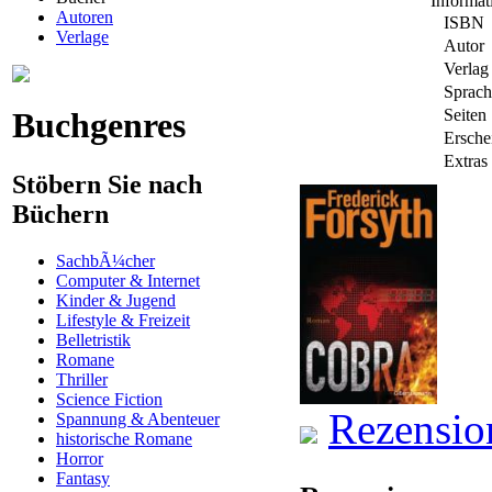
Informa
Autoren
ISBN
Verlage
Autor
Verlag
Sprach
Buchgenres
Seiten
Ersche
Extras
Stöbern Sie nach
Büchern
SachbÃ¼cher
Computer & Internet
Kinder & Jugend
Lifestyle & Freizeit
Belletristik
Romane
Thriller
Science Fiction
Rezensio
Spannung & Abenteuer
historische Romane
Horror
Fantasy