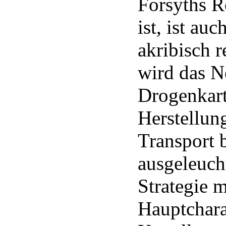
Forsyths 
ist, ist a
akribisch r
wird das N
Drogenkart
Herstellun
Transport b
ausgeleuch
Strategie m
Hauptchara