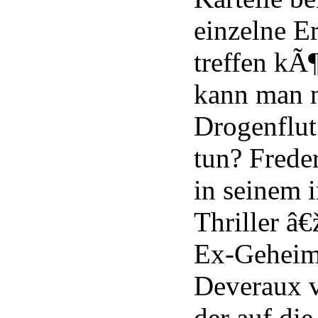
einzelne Er
treffen kÃ
kann man 
Drogenflu
tun? Freder
in seinem 
Thriller â
Ex-Geheimd
Deveraux v
der auf die