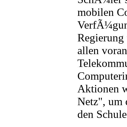
mobilen Co
VerfÃ¼gun
Regierung 
allen vora
Telekommun
Computerin
Aktionen w
Netz", um 
den Schulen