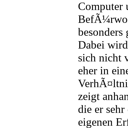
Computer 
BefÃ¼rwor
besonders 
Dabei wird
sich nicht 
eher in ei
VerhÃ¤ltni
zeigt anhan
die er sehr
eigenen Er