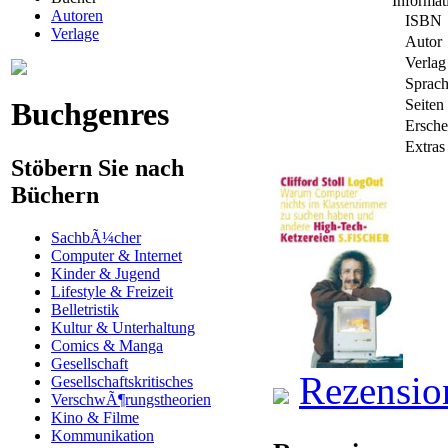
Informa
Autoren
ISBN
Verlage
Autor
Verlag
Sprac
Buchgenres
Seiten
Ersche
Extras
Stöbern Sie nach
Büchern
SachbÃ¼cher
Computer & Internet
Kinder & Jugend
Lifestyle & Freizeit
Belletristik
Kultur & Unterhaltung
Comics & Manga
Gesellschaft
Rezensio
Gesellschaftskritisches
VerschwÃ¶rungstheorien
Kino & Filme
Kommunikation