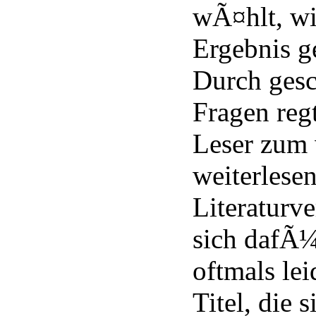
wÃ¤hlt, wi
Ergebnis g
Durch gesc
Fragen regt
Leser zum 
weiterlese
Literaturve
sich dafÃ¼r
oftmals lei
Titel, die 