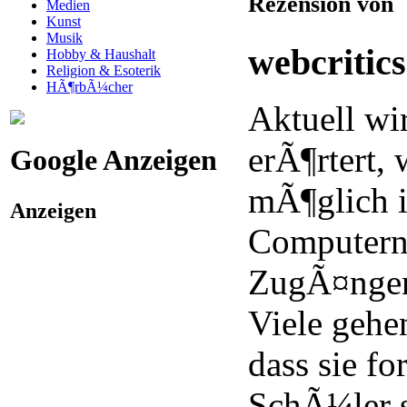
Rezension von
Medien
Kunst
Musik
webcritic
Hobby & Haushalt
Religion & Esoterik
HÃ¶rbÃ¼cher
Aktuell wi
erÃ¶rtert, 
Google Anzeigen
mÃ¶glich i
Anzeigen
Computern 
ZugÃ¤ngen
Viele gehen
dass sie fo
SchÃ¼ler s