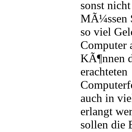
sonst nicht
MÃ¼ssen S
so viel Ge
Computer 
KÃ¶nnen di
erachteten
Computerfe
auch in vi
erlangt w
sollen die