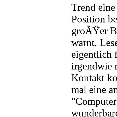
Trend eine
Position b
groÃŸer B
warnt. Les
eigentlich 
irgendwie 
Kontakt k
mal eine a
"Computer
wunderbare