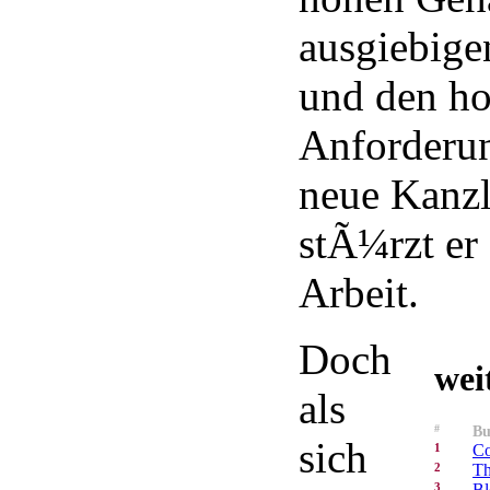
ausgiebige
und den h
Anforderun
neue Kanzle
stÃ¼rzt er 
Arbeit.
Doch
wei
als
#
Bu
sich
1
Co
2
Th
3
Bl