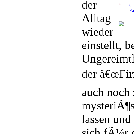
der
4
Cl
5
Fa
Alltag
wieder
einstellt, 
Ungereimth
der â€œFi
auch noch 
mysteriÃ¶s
lassen und 
sich fÃ¼r 