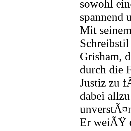
sowohl ein
spannend u
Mit seine
Schreibstil
Grisham, d
durch die 
Justiz zu 
dabei allz
unverstÃ¤n
Er weiÃŸ d