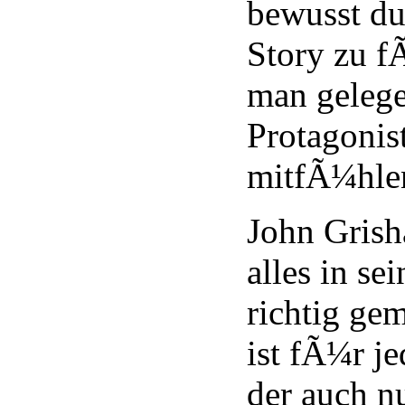
bewusst du
Story zu f
man gelege
Protagonis
mitfÃ¼hle
John Grish
alles in se
richtig ge
ist fÃ¼r j
der auch n