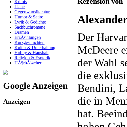
Rezension von
Krimis
Liebe
Gegenwartsliteratur
Alexander
Humor & Satire
Lyrik & Gedichte
Sachbuchromane
Dramen
Der Harvar
ErzÃ¤hlungen
Kurzgeschichten
McDeere en
Kultur & Unterhaltung
Hobby & Haushalt
Religion & Esoterik
der Wahl s
HÃ¶rbÃ¼cher
die exklus
Google Anzeigen
Bendini, L
die in Mem
Anzeigen
hat. Beein
hohen Geha