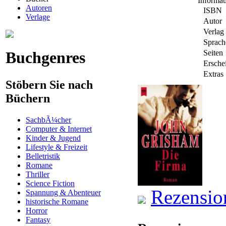
Informa
Autoren
ISBN
Verlage
Autor
Verlag
Sprach
Buchgenres
Seiten
Ersche
Extras
Stöbern Sie nach
Büchern
SachbÃ¼cher
Computer & Internet
Kinder & Jugend
Lifestyle & Freizeit
Belletristik
Romane
Thriller
Science Fiction
Rezensio
Spannung & Abenteuer
historische Romane
Horror
Fantasy